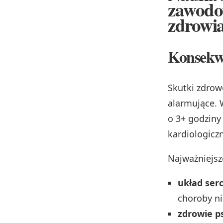
zawodo
zdrowia
Konsekwe
Skutki zdrow
alarmujące. 
o 3+ godzin
kardiologicz
Najważniejsz
układ ser
choroby ni
zdrowie p