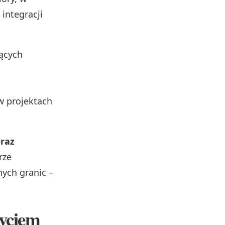
 integracji
ących
w projektach
oraz
rze
nych granic –
yciem