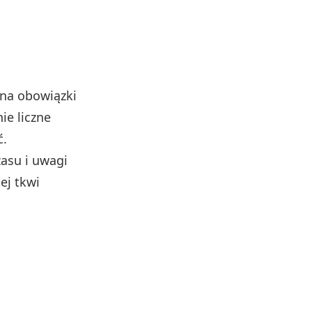
 na obowiązki
ie liczne
ć.
asu i uwagi
ej tkwi