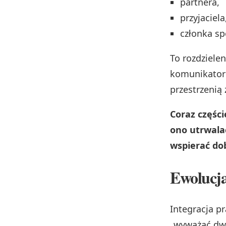
partnera,
przyjaciela
członka sp
To rozdziele
komunikatoró
przestrzenią
Coraz częśc
ono utrwalać
wspierać do
Ewolucja
Integracja p
„wyważać dwie