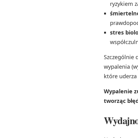
ryzykiem z
śmierteln
prawdopod
stres biol
współczuln
Szczególnie 
wypalenia (w
które uderza 
Wypalenie z
tworząc błęd
Wydajnoś