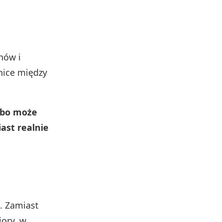
nów i
nice między
, bo może
ast realnie
l. Zamiast
iory, w