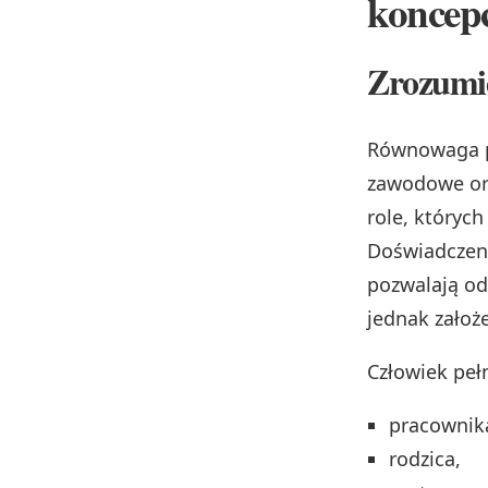
koncepc
Zrozumie
Równowaga pr
zawodowe ora
role, któryc
Doświadczeni
pozwalają odc
jednak założe
Człowiek peł
pracownik
rodzica,