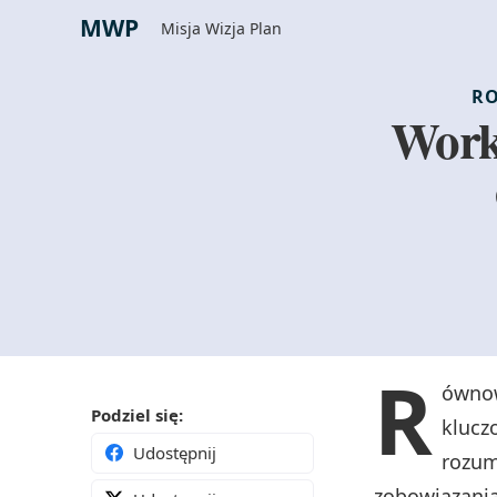
MWP
Misja Wizja Plan
RO
Work-
R
ównow
Podziel się:
klucz
Udostępnij
rozum
zobowiązania