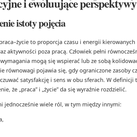
yjne i ewoluujące perspektywy
nie istoty pojęcia
aca–życie to proporcja czasu i energii kierowanych
z aktywności poza pracą. Człowiek pełni równocześn
h wymagania mogą się wspierać lub ze sobą kolidowa
e równowagi pojawia się, gdy ograniczone zasoby cz
zuwać satysfakcję i sens w obu sferach. W definicji t
nie, że „praca” i „życie” da się wyraźnie rozdzielić.
ni jednocześnie wiele ról, w tym między innymi:
a,