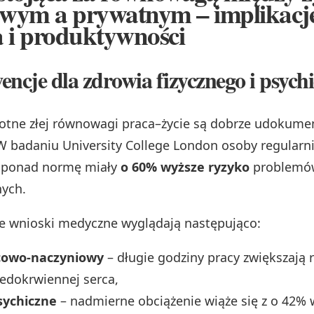
wym a prywatnym – implikacje
 i produktywności
ncje dla zdrowia fizycznego i psych
otne złej równowagi praca–życie są dobrze udokume
W badaniu University College London osoby regularn
y ponad normę miały
o 60% wyższe ryzyko
problemó
nych.
e wnioski medyczne wyglądają następująco:
cowo-naczyniowy
– długie godziny pracy zwiększają 
edokrwiennej serca,
sychiczne
– nadmierne obciążenie wiąże się z o 42%