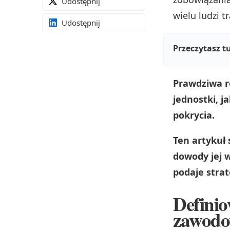
Udostępnij
wielu ludzi t
Udostępnij
Przeczytasz tu
Prawdziwa 
jednostki, j
pokrycia.
Ten artykuł
dowody jej 
podaje strat
Defini
zawodo