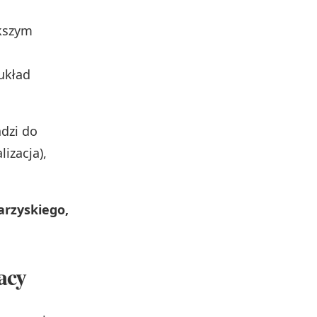
ększym
 układ
adzi do
izacja),
arzyskiego,
acy