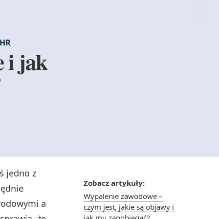
 HR
 i jak
?
 jedno z
Zobacz artykuły:
łędnie
Wypalenie zawodowe –
awodowymi a
czym jest, jakie są objawy i
sprawia, że
jak mu zapobiegać?