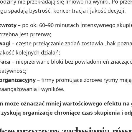
dziny nie przekładają się liniowo na wyniki. Po prze
u spadają bystrość, koncentracja i jakość decyzji.
zwroty
– po ok. 60–90 minutach intensywnego skupi
trzebna jest przerwa;
wagi
– częste przełączanie zadań zostawia „hak pozn
jakość kolejnych działań;
raca
– nieprzerwane bloki bez powiadomień znacząco
reatywność;
organizacyjny
– firmy promujące zdrowe rytmy mają
zaangażowania i wyników.
in może oznaczać mniej wartościowego efektu na 
zyskują organizacje chroniące czas skupienia i o
tsze przyczyny zachwiania rów