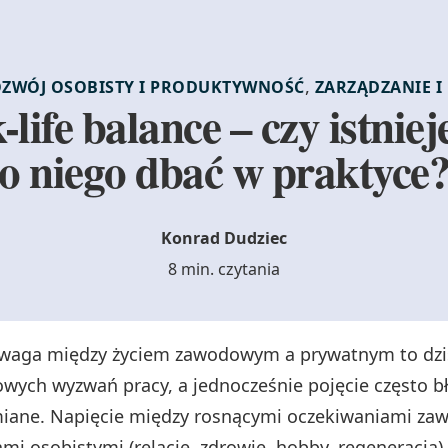
,
ZWÓJ OSOBISTY I PRODUKTYWNOŚĆ
ZARZĄDZANIE I
life balance – czy istnieje
o niego dbać w praktyce
Konrad Dudziec
8 min. czytania
aga między życiem zawodowym a prywatnym to dziś
owych wyzwań pracy, a jednocześnie pojęcie często b
iane. Napięcie między rosnącymi oczekiwaniami z
mi osobistymi (relacje, zdrowie, hobby, regeneracja) 