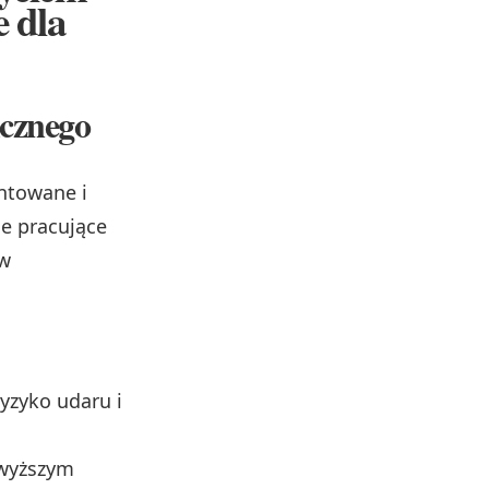
 dla
icznego
ntowane i
ie pracujące
w
ryzyko udaru i
 wyższym