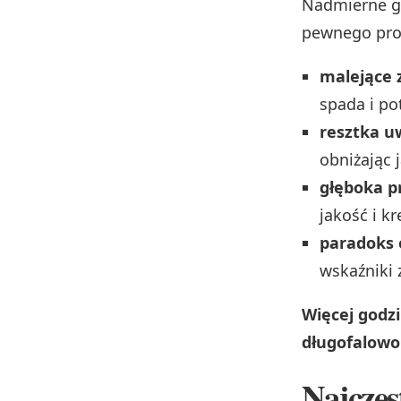
Nadmierne go
pewnego prog
malejące 
spada i po
resztka u
obniżając 
głęboka p
jakość i k
paradoks 
wskaźniki 
Więcej godz
długofalowo 
Najczęs