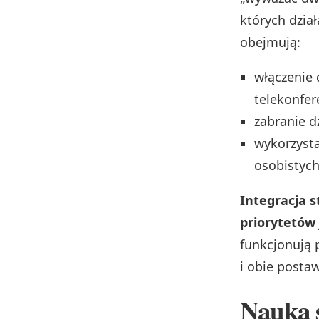
których dział
obejmują:
włączenie
telekonfere
zabranie d
wykorzysta
osobistych
Integracja s
priorytetów 
funkcjonują p
i obie posta
Nauka 