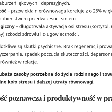
aburzeń lękowych i depresyjnych,
ość
– przewlekła nierównowaga koreluje z o 23% wi
obieństwem przedwczesnej śmierci,
ogiczny
– długotrwała aktywacja osi stresu (kortyzol,
y) szkodzi zdrowiu i długowieczności.
dotkliwe są skutki psychiczne. Brak regeneracji prow
yczerpanie, spadek poczucia skuteczności, depersonal
również w relacje.
ubaża zasoby potrzebne do życia rodzinnego i tow
ne koło stresu i dalszej utraty równowagi.
ć poznawcza i produktywność w pr