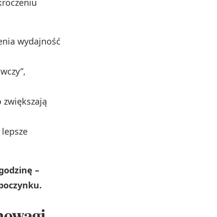
kroczeniu
enia wydajność
awczy”,
 zwiększają
 lepsze
godzinę –
dpoczynku.
nowagi