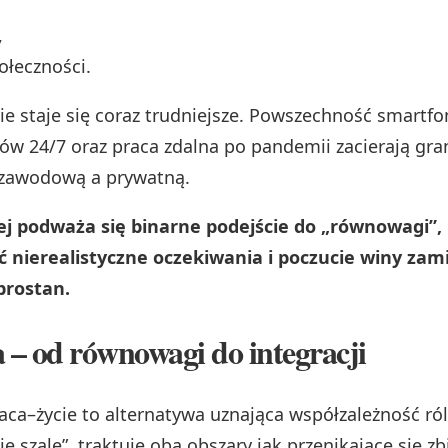
,
ołeczności.
nie staje się coraz trudniejsze. Powszechność smartfo
w 24/7 oraz praca zdalna po pandemii zacierają gra
 zawodową a prywatną.
iej podważa się binarne podejście do „równowagi”
 nierealistyczne oczekiwania i poczucie winy zami
brostan.
 – od równowagi do integracji
raca–życie to alternatywa uznająca współzależność ró
 szale”, traktuje oba obszary jak przenikające się zb